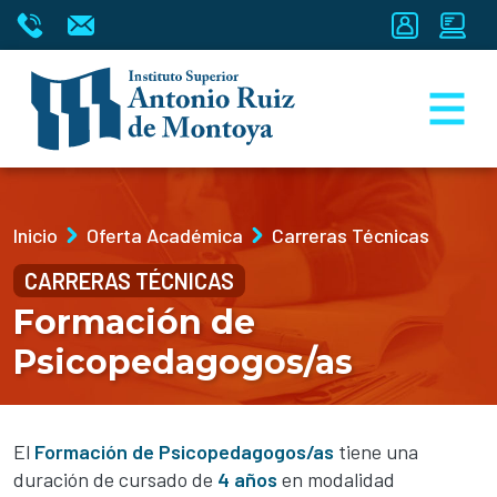
Inicio
Oferta Académica
Carreras Técnicas
CARRERAS TÉCNICAS
Formación de
Psicopedagogos/as
El
Formación de Psicopedagogos/as
tiene una
duración de cursado de
4 años
en modalidad